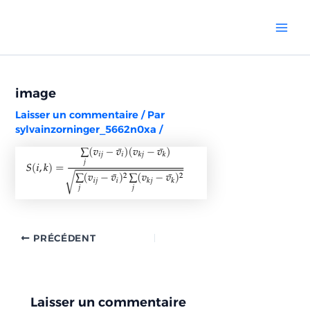
Aller
Navigation
Mai
au
des
Men
contenu
articles
image
Laisser un commentaire
/ Par
sylvainzorninger_5662n0xa
/
PRÉCÉDENT
Laisser un commentaire