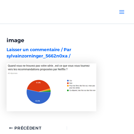
Aller
Navigation
Mai
au
des
Men
contenu
articles
image
Laisser un commentaire
/ Par
sylvainzorninger_5662n0xa
/
PRÉCÉDENT