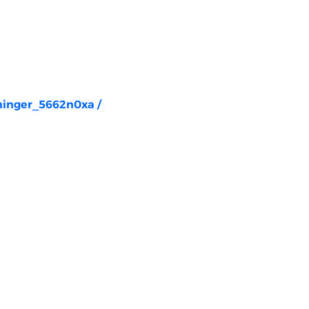
rninger_5662n0xa
/