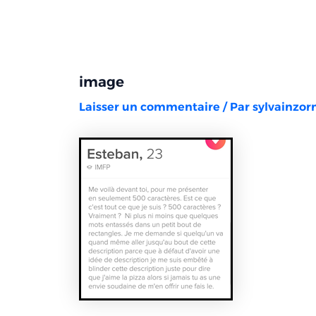
Aller
Navigation
au
des
contenu
articles
image
Laisser un commentaire
/ Par
sylvainzo