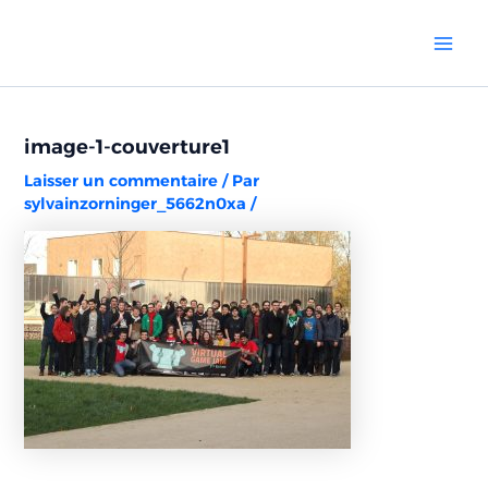
Aller
Navigation
Mai
au
des
Men
contenu
articles
image-1-couverture1
Laisser un commentaire
/ Par
sylvainzorninger_5662n0xa
/