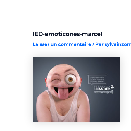
Aller
Navigation
au
des
contenu
articles
IED-emoticones-marcel
Laisser un commentaire
/ Par
sylvainzo