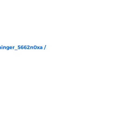
rninger_5662n0xa
/