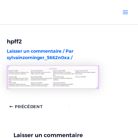
Aller
Navigation
Mai
au
des
Men
contenu
articles
hpff2
Laisser un commentaire
/ Par
sylvainzorninger_5662n0xa
/
PRÉCÉDENT
Laisser un commentaire