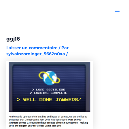
Aller
Navigation
Mai
au
des
Men
contenu
articles
ggj16
Laisser un commentaire
/ Par
sylvainzorninger_5662n0xa
/