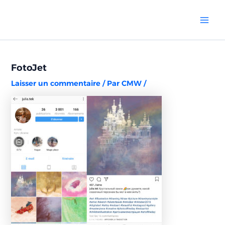
Aller
Navigation
Mai
au
des
Men
contenu
articles
FotoJet
Laisser un commentaire
/ Par
CMW
/