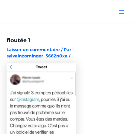
Aller
Navigation
Mai
au
des
Men
contenu
articles
floutée 1
Laisser un commentaire
/ Par
sylvainzorninger_5662n0xa
/