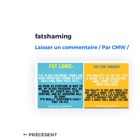
Aller
Navigation
au
des
contenu
articles
fatshaming
Laisser un commentaire
/ Par
CMW
/
PRÉCÉDENT