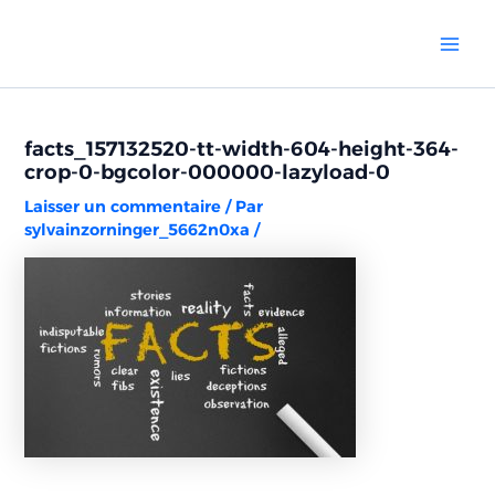
Aller
Navigation
Mai
au
des
Men
contenu
articles
facts_157132520-tt-width-604-height-364-
crop-0-bgcolor-000000-lazyload-0
Laisser un commentaire
/ Par
sylvainzorninger_5662n0xa
/