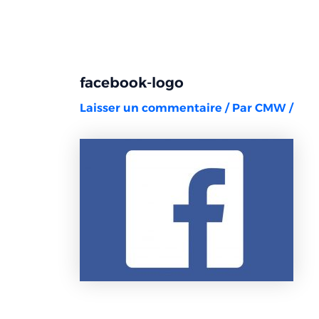
Aller
Navigation
au
des
contenu
articles
facebook-logo
Laisser un commentaire
/ Par
CMW
/