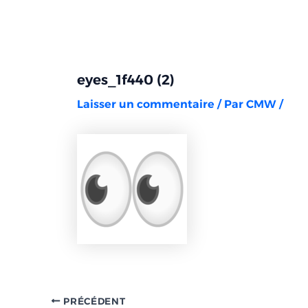
Aller
Navigation
au
des
contenu
articles
eyes_1f440 (2)
Laisser un commentaire
/ Par
CMW
/
PRÉCÉDENT