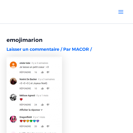
Aller
Navigation
Mai
au
des
Men
contenu
articles
emojimarion
Laisser un commentaire
/ Par
MACOR
/