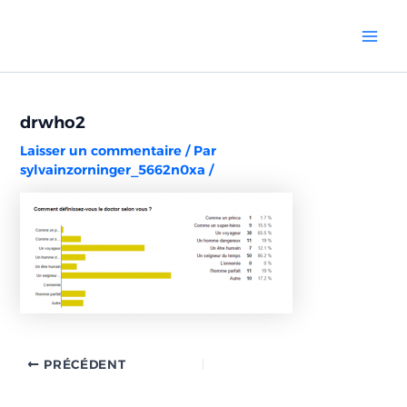
Aller
Navigation
Mai
au
des
Men
contenu
articles
drwho2
Laisser un commentaire
/ Par
sylvainzorninger_5662n0xa
/
PRÉCÉDENT