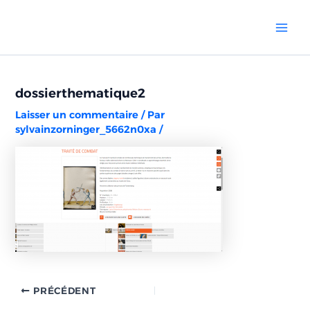
Aller
Navigation
Mai
au
des
Men
contenu
articles
dossierthematique2
Laisser un commentaire
/ Par
sylvainzorninger_5662n0xa
/
PRÉCÉDENT