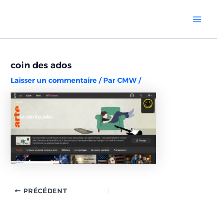
Aller
Navigation
Mai
au
des
Men
contenu
articles
coin des ados
Laisser un commentaire
/ Par
CMW
/
PRÉCÉDENT