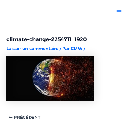
Aller
Navigation
Mai
au
des
Men
contenu
articles
climate-change-2254711_1920
Laisser un commentaire
/ Par
CMW
/
PRÉCÉDENT