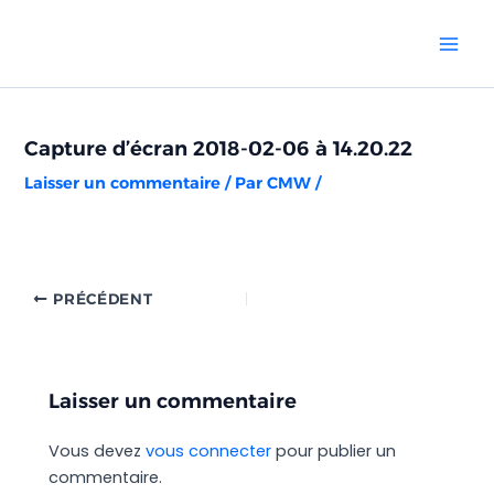
Aller
Navigation
Mai
au
des
Men
contenu
articles
Capture d’écran 2018-02-06 à 14.20.22
Laisser un commentaire
/ Par
CMW
/
PRÉCÉDENT
Laisser un commentaire
Vous devez
vous connecter
pour publier un
commentaire.