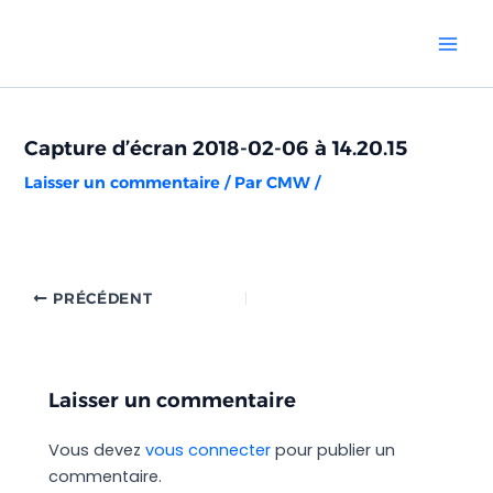
Aller
Navigation
Mai
au
des
Men
contenu
articles
Capture d’écran 2018-02-06 à 14.20.15
Laisser un commentaire
/ Par
CMW
/
PRÉCÉDENT
Laisser un commentaire
Vous devez
vous connecter
pour publier un
commentaire.