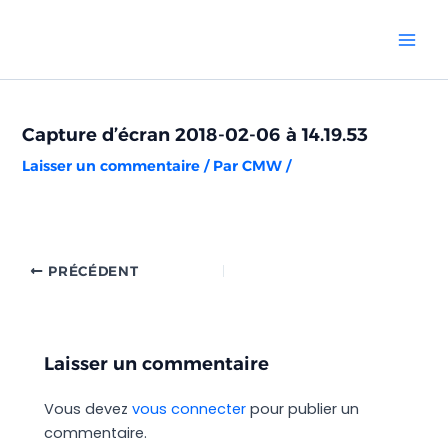
Aller
Navigation
Mai
au
des
Men
contenu
articles
Capture d’écran 2018-02-06 à 14.19.53
Laisser un commentaire
/ Par
CMW
/
PRÉCÉDENT
Laisser un commentaire
Vous devez
vous connecter
pour publier un
commentaire.