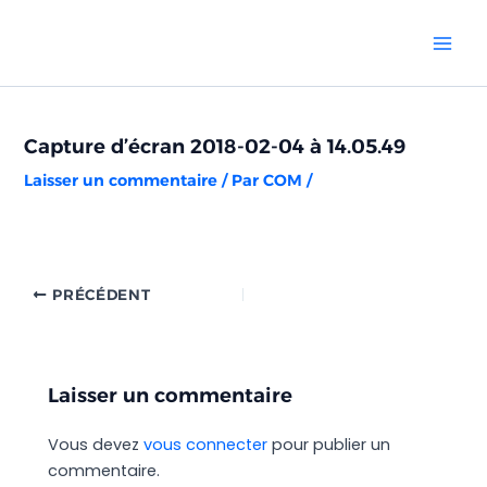
Aller
Navigation
Mai
au
des
Men
contenu
articles
Capture d’écran 2018-02-04 à 14.05.49
Laisser un commentaire
/ Par
COM
/
PRÉCÉDENT
Laisser un commentaire
Vous devez
vous connecter
pour publier un
commentaire.