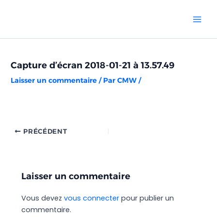
Aller
Navigation
Mai
au
des
Men
contenu
articles
Capture d’écran 2018-01-21 à 13.57.49
Laisser un commentaire
/ Par
CMW
/
PRÉCÉDENT
Laisser un commentaire
Vous devez
vous connecter
pour publier un
commentaire.