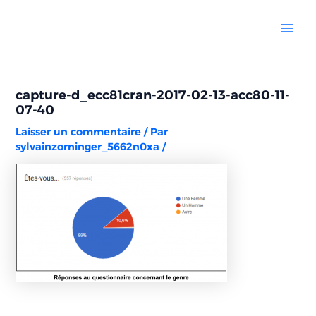
Aller
Navigation
Mai
au
des
Men
contenu
articles
capture-d_ecc81cran-2017-02-13-acc80-11-
07-40
Laisser un commentaire
/ Par
sylvainzorninger_5662n0xa
/