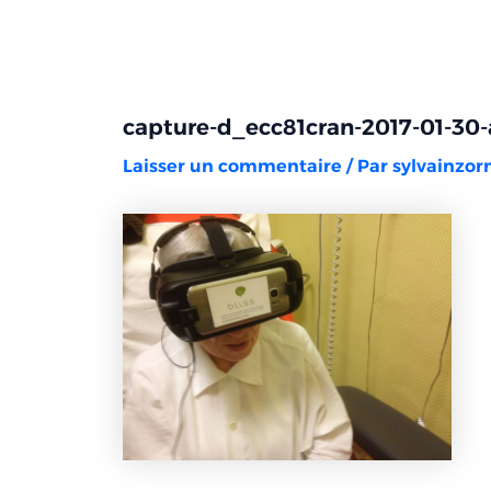
Aller
Navigation
au
des
contenu
articles
capture-d_ecc81cran-2017-01-30-
Laisser un commentaire
/ Par
sylvainzo