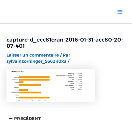
Aller
Navigation
Mai
au
des
Men
contenu
articles
capture-d_ecc81cran-2016-01-31-acc80-20-
07-401
Laisser un commentaire
/ Par
sylvainzorninger_5662n0xa
/
PRÉCÉDENT