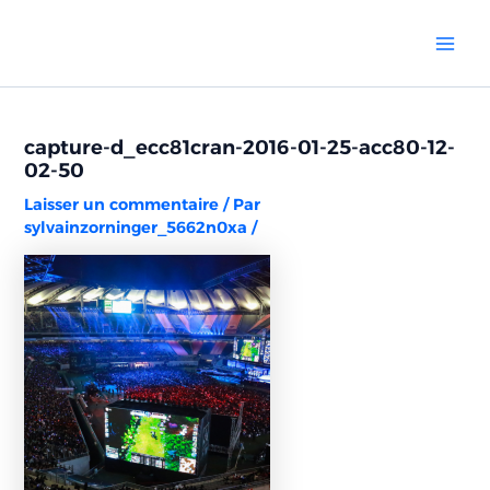
Aller
Navigation
Mai
au
des
Men
contenu
articles
capture-d_ecc81cran-2016-01-25-acc80-12-
02-50
Laisser un commentaire
/ Par
sylvainzorninger_5662n0xa
/