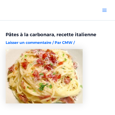
Aller
Navigation
Mai
au
des
Men
contenu
articles
Pâtes à la carbonara, recette italienne
Laisser un commentaire
/ Par
CMW
/