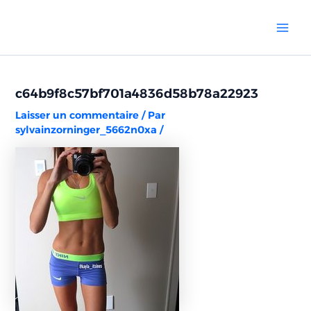
Aller
Navigation
Mai
au
des
Men
contenu
articles
c64b9f8c57bf701a4836d58b78a22923
Laisser un commentaire
/ Par
sylvainzorninger_5662n0xa
/