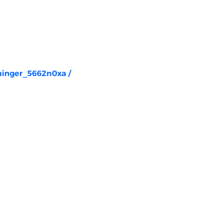
rninger_5662n0xa
/