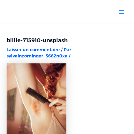
Aller
Navigation
Mai
au
des
Men
contenu
articles
billie-715910-unsplash
Laisser un commentaire
/ Par
sylvainzorninger_5662n0xa
/