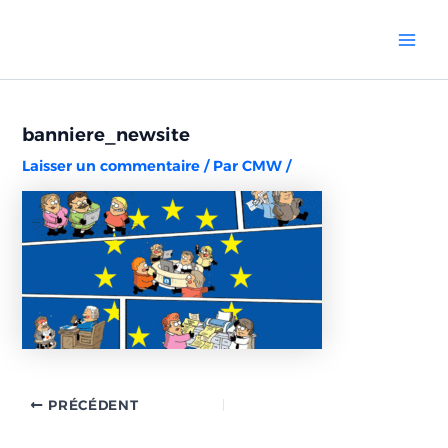
Aller
Navigation
Mai
au
des
Men
contenu
articles
banniere_newsite
Laisser un commentaire
/ Par
CMW
/
PRÉCÉDENT