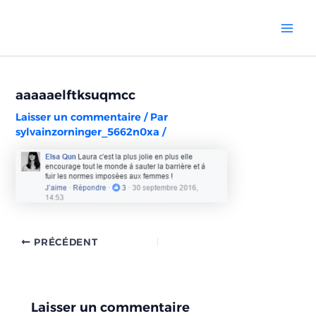
Aller
Navigation
Mai
au
des
Men
contenu
articles
aaaaaelftksuqmcc
Laisser un commentaire
/ Par
sylvainzorninger_5662n0xa
/
PRÉCÉDENT
Laisser un commentaire