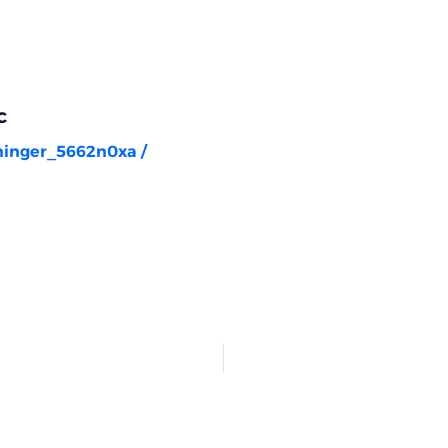
c
rninger_5662n0xa
/