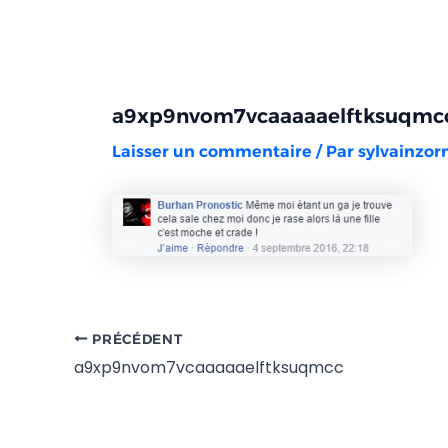
Aller
Navigation
au
des
contenu
articles
a9xp9nvom7vcaaaaaelftksuqmc
Laisser un commentaire
/ Par
sylvainzo
PRÉCÉDENT
a9xp9nvom7vcaaaaaelftksuqmcc