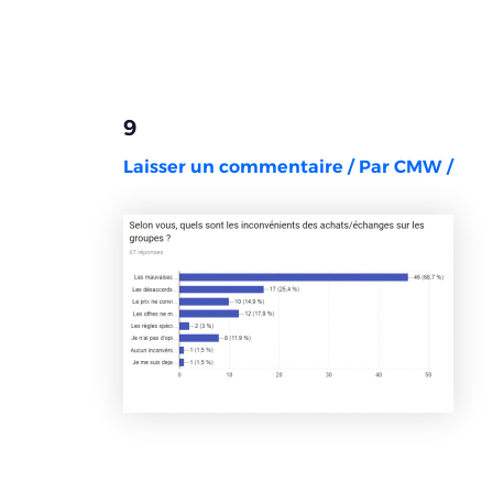
Aller
Navigation
au
des
contenu
articles
9
Laisser un commentaire
/ Par
CMW
/