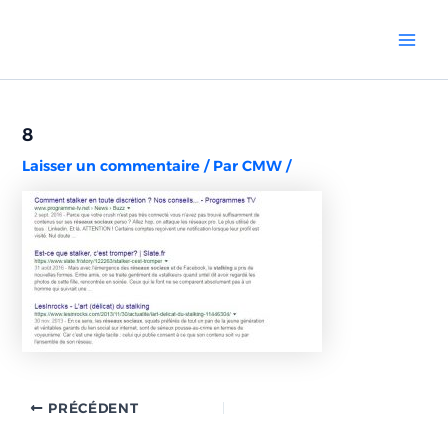
Aller
Navigation
Mai
au
des
Men
contenu
articles
8
Laisser un commentaire
/ Par
CMW
/
PRÉCÉDENT