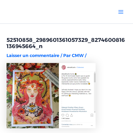
Aller
Navigation
Mai
au
des
Men
contenu
articles
52510858_2989601361057329_8274600816
136945664_n
Laisser un commentaire
/ Par
CMW
/