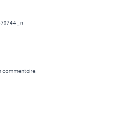
679744_n
un commentaire.