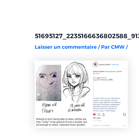
Aller
Navigation
au
des
contenu
articles
51695127_2235166636802588_9
Laisser un commentaire
/ Par
CMW
/