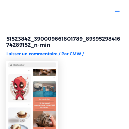
Aller
Navigation
Mai
au
des
Men
contenu
articles
51523842_390009661801789_89395298416
74289152_n-min
Laisser un commentaire
/ Par
CMW
/