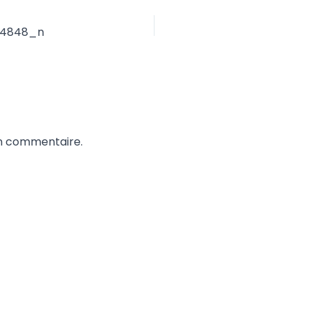
94848_n
un commentaire.