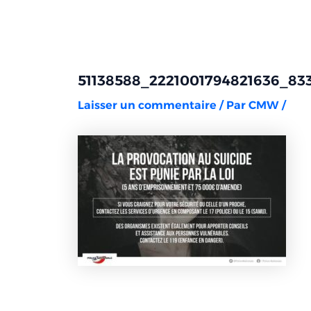
Aller
Navigation
au
des
contenu
articles
51138588_2221001794821636_8
Laisser un commentaire
/ Par
CMW
/