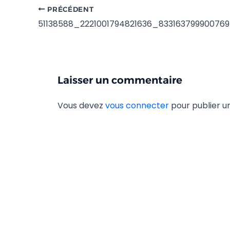
PRÉCÉDENT
51138588_2221001794821636_83316379990076
Laisser un commentaire
Vous devez
vous connecter
pour publier 