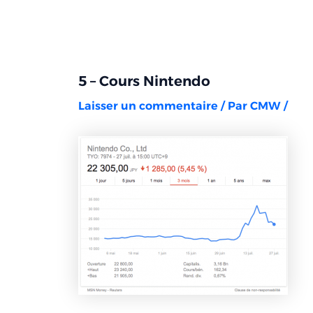
Aller
Navigation
au
des
contenu
articles
5 – Cours Nintendo
Laisser un commentaire
/ Par
CMW
/