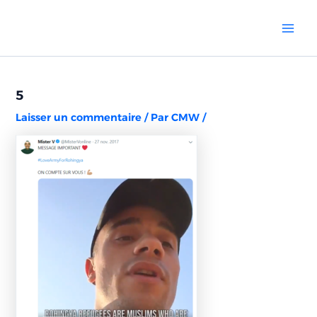
Aller
Navigation
Mai
au
des
Men
contenu
articles
5
Laisser un commentaire
/ Par
CMW
/