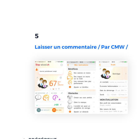
Aller
Navigation
au
des
contenu
articles
5
Laisser un commentaire
/ Par
CMW
/