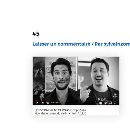
Aller
Navigation
au
des
contenu
articles
45
Laisser un commentaire
/ Par
sylvainzo