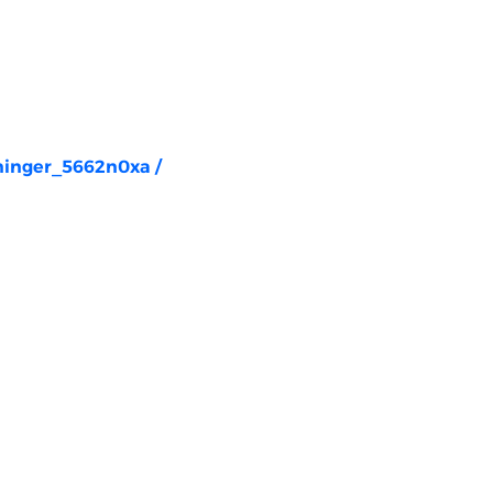
rninger_5662n0xa
/