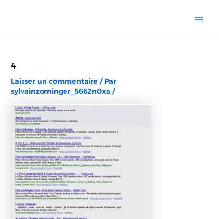
Aller
Navigation
Mai
au
des
Men
contenu
articles
4
Laisser un commentaire
/ Par
sylvainzorninger_5662n0xa
/