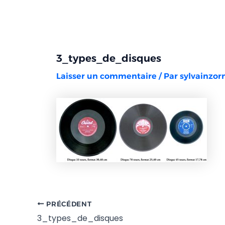
Aller
Navigation
au
des
contenu
articles
3_types_de_disques
Laisser un commentaire
/ Par
sylvainzo
PRÉCÉDENT
3_types_de_disques