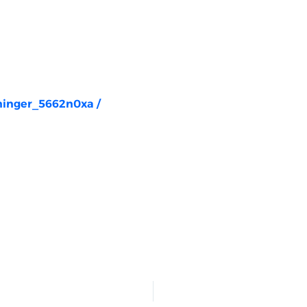
rninger_5662n0xa
/