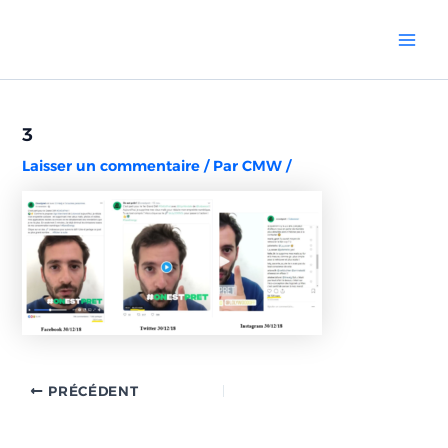
Aller
Navigation
Mai
au
des
Men
contenu
articles
3
Laisser un commentaire
/ Par
CMW
/
PRÉCÉDENT