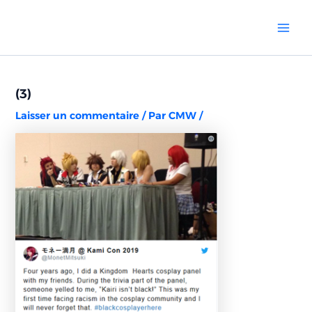
Aller
Navigation
Mai
au
des
Men
contenu
articles
(3)
Laisser un commentaire
/ Par
CMW
/