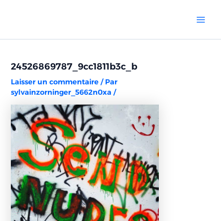
Aller
Navigation
Mai
au
des
Men
contenu
articles
24526869787_9cc1811b3c_b
Laisser un commentaire
/ Par
sylvainzorninger_5662n0xa
/