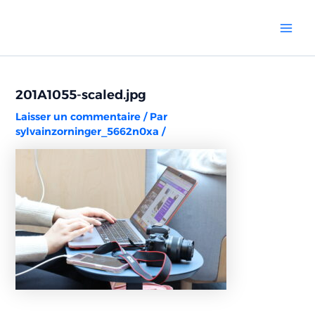
Aller
Navigation
Mai
au
des
Men
contenu
articles
201A1055-scaled.jpg
Laisser un commentaire
/ Par
sylvainzorninger_5662n0xa
/